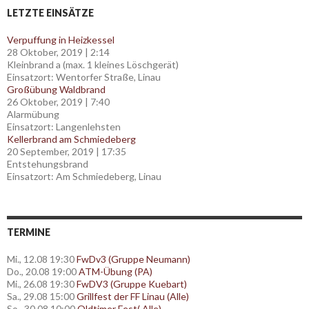
LETZTE EINSÄTZE
Verpuffung in Heizkessel
28 Oktober, 2019
|
2:14
Kleinbrand a (max. 1 kleines Löschgerät)
Einsatzort: Wentorfer Straße, Linau
Großübung Waldbrand
26 Oktober, 2019
|
7:40
Alarmübung
Einsatzort: Langenlehsten
Kellerbrand am Schmiedeberg
20 September, 2019
|
17:35
Entstehungsbrand
Einsatzort: Am Schmiedeberg, Linau
TERMINE
Mi., 12.08 19:30
FwDv3 (Gruppe Neumann)
Do., 20.08 19:00
ATM-Übung (PA)
Mi., 26.08 19:30
FwDV3 (Gruppe Kuebart)
Sa., 29.08 15:00
Grillfest der FF Linau (Alle)
So., 30.08 10:00
Oldtimer Fest( Alle)