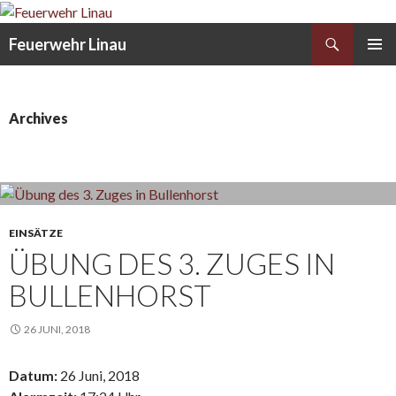
Search
Feuerwehr Linau
SKIP
PRIMAR
TO
MENU
CONTENT
Archives
EINSÄTZE
ÜBUNG DES 3. ZUGES IN
BULLENHORST
26 JUNI, 2018
Datum:
26 Juni, 2018