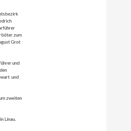
mtsbezirk
edrich
hrführer
ürböter zum
ugust Grot
führer und
nden
ewart
und
zum zweiten
n Linau.