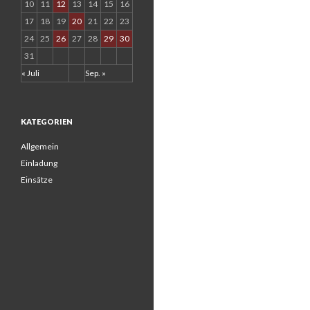
10
11
12
13
14
15
16
17
18
19
20
21
22
23
24
25
26
27
28
29
30
31
« Juli
Sep. »
KATEGORIEN
Allgemein
Einladung
Einsätze