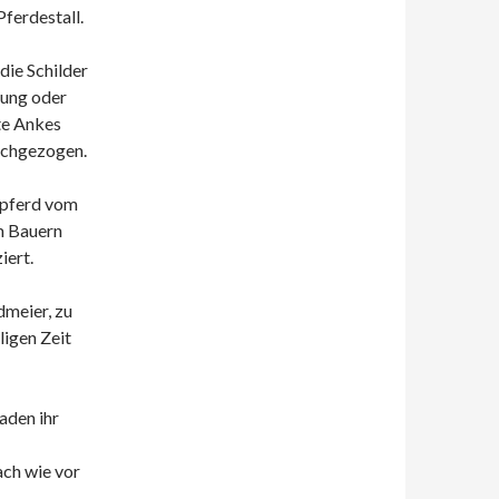
ferdestall.
die Schilder
bung oder
te Ankes
hochgezogen.
enpferd vom
m Bauern
iert.
dmeier, zu
igen Zeit
aden ihr
ch wie vor