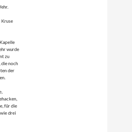
ehr.
 Kruse
 Kapelle
ehr wurde
nt zu
 die noch
ten der
en.
e,
tehacken,
, für die
wie drei