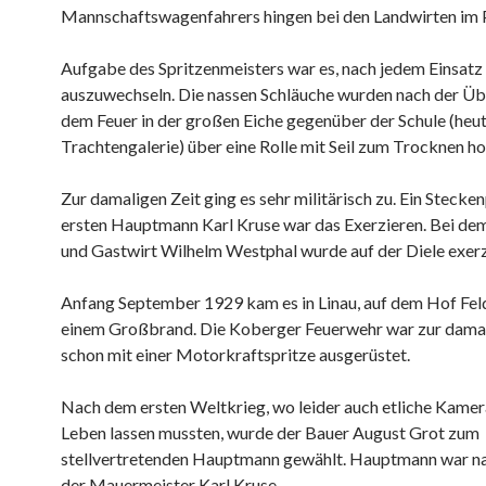
Mannschaftswagenfahrers hingen bei den Landwirten im P
Aufgabe des Spritzenmeisters war es, nach jedem Einsatz 
auszuwechseln. Die nassen Schläuche wurden nach der Ü
dem Feuer in der großen Eiche gegenüber der Schule (heu
Trachtengalerie) über eine Rolle mit Seil zum Trocknen 
Zur damaligen Zeit ging es sehr militärisch zu. Ein Steck
ersten Hauptmann Karl Kruse war das Exerzieren. Bei de
und Gastwirt Wilhelm Westphal wurde auf der Diele exerz
Anfang September 1929 kam es in Linau, auf dem Hof Fel
einem Großbrand. Die Koberger Feuerwehr war zur damal
schon mit einer Motorkraftspritze ausgerüstet.
Nach dem ersten Weltkrieg, wo leider auch etliche Kamer
Leben lassen mussten, wurde der Bauer August Grot zum
stellvertretenden Hauptmann gewählt. Hauptmann war na
der Mauermeister Karl Kruse.