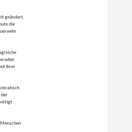
it geändert.
ute die
Feuerwehr
ngreiche
meraden
il ihrer
rokratisch
 der
nötigt
ge Menschen