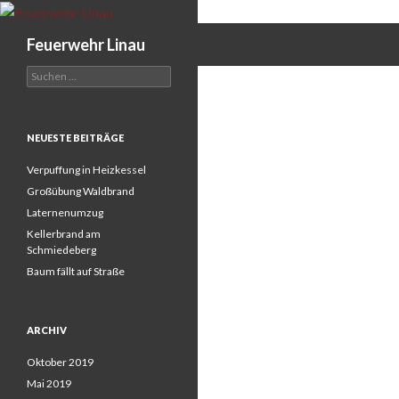
Search
Feuerwehr Linau
Suchen
nach:
NEUESTE BEITRÄGE
Verpuffung in Heizkessel
Großübung Waldbrand
Laternenumzug
Kellerbrand am
Schmiedeberg
Baum fällt auf Straße
ARCHIV
Oktober 2019
Mai 2019