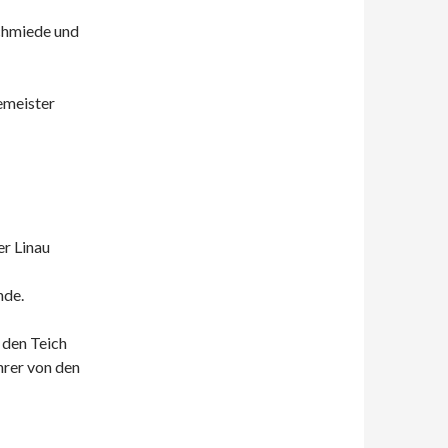
chmiede und
emeister
er Linau
nde.
 den Teich
hrer von den