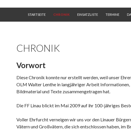
SKIP TO CONTENT
STARTSEITE
CHRONIK
EINSATZLISTE
TERMINE
D
CHRONIK
Vorwort
Diese Chronik konnte nur erstellt werden, weil unser Ehre
OLM Walter Lenthe in langjähriger Arbeit Informationen,
Bildmaterial und Texte zusammengetragen hat.
Die FF Linau blickt im Mai 2009 auf ihr 100-jähriges Best
Voller Ehrfurcht verneigen wir uns vor den Linauer Bürger
Vätern und Großvätern, die sich entschlossen haben, im B