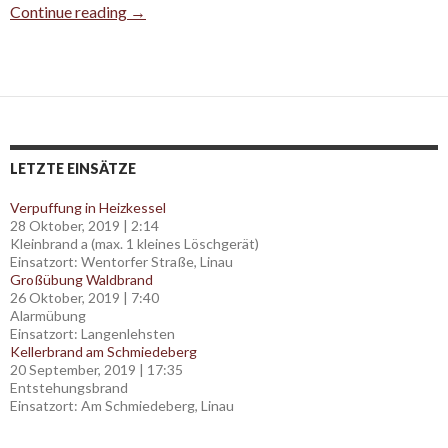
„Roter Hahn“ hält Einzug in Linau
Continue reading
→
LETZTE EINSÄTZE
Verpuffung in Heizkessel
28 Oktober, 2019
|
2:14
Kleinbrand a (max. 1 kleines Löschgerät)
Einsatzort: Wentorfer Straße, Linau
Großübung Waldbrand
26 Oktober, 2019
|
7:40
Alarmübung
Einsatzort: Langenlehsten
Kellerbrand am Schmiedeberg
20 September, 2019
|
17:35
Entstehungsbrand
Einsatzort: Am Schmiedeberg, Linau