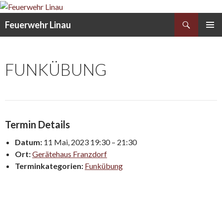
Search
Feuerwehr Linau
SKIP
PRIMAR
TO
MENU
CONTENT
FUNKÜBUNG
Termin Details
Datum:
11 Mai, 2023 19:30
–
21:30
Ort:
Gerätehaus Franzdorf
Terminkategorien:
Funkübung