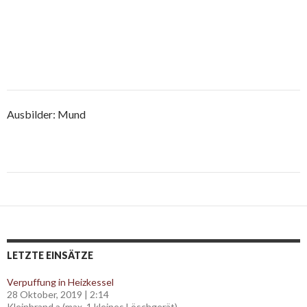
Ausbilder: Mund
Post
navigation
LETZTE EINSÄTZE
Verpuffung in Heizkessel
28 Oktober, 2019
|
2:14
Kleinbrand a (max. 1 kleines Löschgerät)