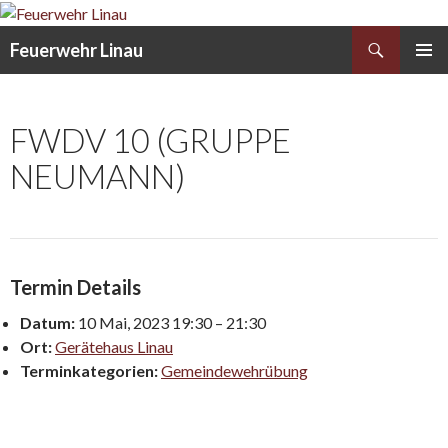
Search
Feuerwehr Linau
SKIP
PRIMAR
TO
MENU
CONTENT
FWDV 10 (GRUPPE
NEUMANN)
Termin Details
Datum:
10 Mai, 2023 19:30
–
21:30
Ort:
Gerätehaus Linau
Terminkategorien:
Gemeindewehrübung