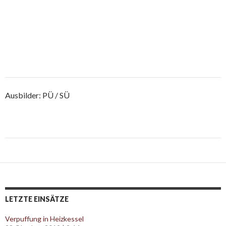
Ausbilder: PÜ / SÜ
Post
navigation
LETZTE EINSÄTZE
Verpuffung in Heizkessel