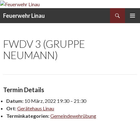
Search
Feuerwehr Linau
SKIP
PRIMAR
TO
MENU
CONTENT
FWDV 3 (GRUPPE
NEUMANN)
Termin Details
Datum:
10 März, 2022 19:30
–
21:30
Ort:
Gerätehaus Linau
Terminkategorien:
Gemeindewehrübung