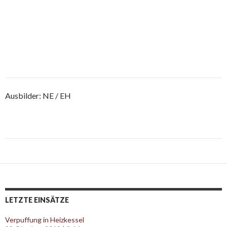
Ausbilder: NE / EH
Post
navigation
LETZTE EINSÄTZE
Verpuffung in Heizkessel