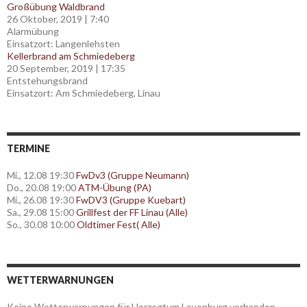
Großübung Waldbrand
26 Oktober, 2019
|
7:40
Alarmübung
Einsatzort: Langenlehsten
Kellerbrand am Schmiedeberg
20 September, 2019
|
17:35
Entstehungsbrand
Einsatzort: Am Schmiedeberg, Linau
TERMINE
Mi., 12.08 19:30
FwDv3 (Gruppe Neumann)
Do., 20.08 19:00
ATM-Übung (PA)
Mi., 26.08 19:30
FwDV3 (Gruppe Kuebart)
Sa., 29.08 15:00
Grillfest der FF Linau (Alle)
So., 30.08 10:00
Oldtimer Fest( Alle)
WETTERWARNUNGEN
Keine Wetterwarnungen für Herzogtum Lauenburg vorhanden