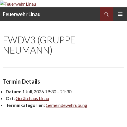
Search
Feuerwehr Linau
SKIP
PRIMAR
TO
MENU
CONTENT
FWDV3 (GRUPPE
NEUMANN)
Termin Details
Datum:
1 Juli, 2026 19:30
–
21:30
Ort:
Gerätehaus Linau
Terminkategorien:
Gemeindewehrübung