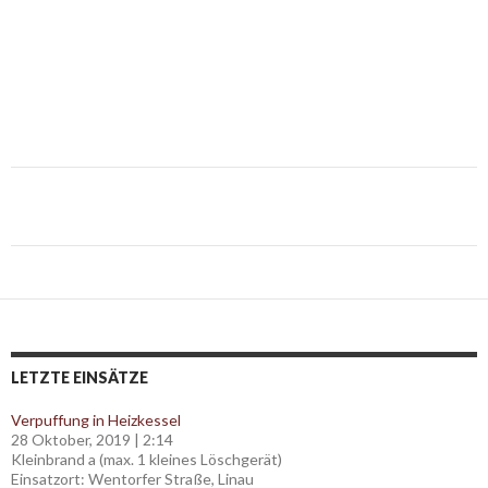
Post
navigation
LETZTE EINSÄTZE
Verpuffung in Heizkessel
28 Oktober, 2019
|
2:14
Kleinbrand a (max. 1 kleines Löschgerät)
Einsatzort: Wentorfer Straße, Linau