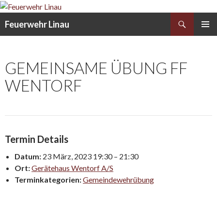
Search
Feuerwehr Linau
SKIP
PRIMAR
TO
MENU
CONTENT
GEMEINSAME ÜBUNG FF
WENTORF
Termin Details
Datum:
23 März, 2023 19:30
–
21:30
Ort:
Gerätehaus Wentorf A/S
Terminkategorien:
Gemeindewehrübung