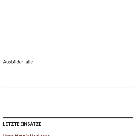
Ausbilder: alle
Post
navigation
LETZTE EINSÄTZE
Verpuffung in Heizkessel