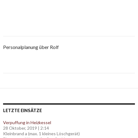
Personalplanung über Rolf
Post
navigation
LETZTE EINSÄTZE
Verpuffung in Heizkessel
28 Oktober, 2019
|
2:14
Kleinbrand a (max. 1 kleines Löschgerät)