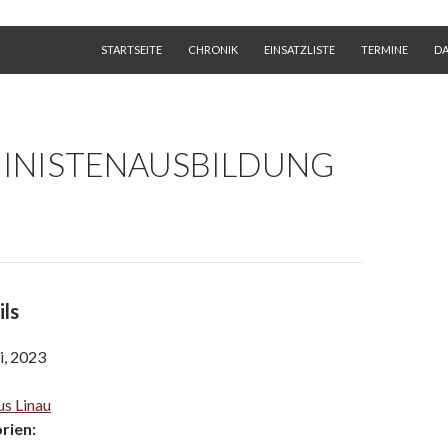
SKIP TO CONTENT
STARTSEITE
CHRONIK
EINSATZLISTE
TERMINE
D
INISTENAUSBILDUNG
ils
i, 2023
s Linau
rien: