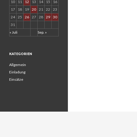
10
11
12
13
14
15
16
17
18
19
20
21
22
23
24
25
26
27
28
29
30
31
« Juli
Sep. »
KATEGORIEN
Allgemein
Einladung
Einsätze