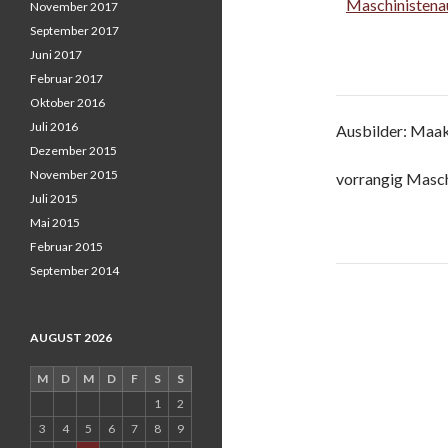
Maschinistena
November 2017
September 2017
Juni 2017
Februar 2017
Oktober 2016
Juli 2016
Ausbilder: Maa
Dezember 2015
November 2015
vorrangig Masch
Juli 2015
Mai 2015
Februar 2015
September 2014
Post
navigati
AUGUST 2026
M
D
M
D
F
S
S
1
2
3
4
5
6
7
8
9