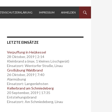
ATENSCHUTZERKLÄRUNG
IMPRESSUM
ANMELDEN
LETZTE EINSÄTZE
Verpuffung in Heizkessel
28 Oktober, 2019
|
2:14
Kleinbrand a (max. 1 kleines Löschgerät)
Einsatzort: Wentorfer Straße, Linau
Großübung Waldbrand
26 Oktober, 2019
|
7:40
Alarmübung
Einsatzort: Langenlehsten
Kellerbrand am Schmiedeberg
20 September, 2019
|
17:35
Entstehungsbrand
Einsatzort: Am Schmiedeberg, Linau