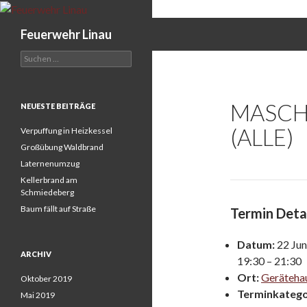
Search
Feuerwehr Linau
Suchen
nach:
MASCH
NEUESTE BEITRÄGE
(ALLE)
Verpuffung in Heizkessel
Großübung Waldbrand
Laternenumzug
Kellerbrand am
Schmiedeberg
Baum fällt auf Straße
Termin Deta
Datum:
22 Jun
ARCHIV
19:30
–
21:30
Ort:
Gerätehau
Oktober 2019
Terminkatego
Mai 2019