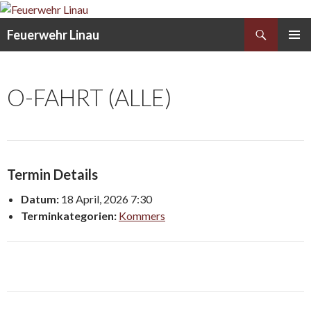
Search
Feuerwehr Linau
SKIP
PRIMAR
TO
MENU
CONTENT
O-FAHRT (ALLE)
Termin Details
Datum:
18 April, 2026 7:30
Terminkategorien:
Kommers
Post