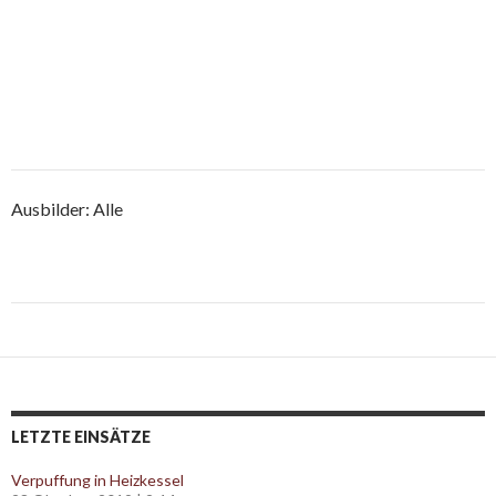
Ausbilder: Alle
Post
navigation
LETZTE EINSÄTZE
Verpuffung in Heizkessel