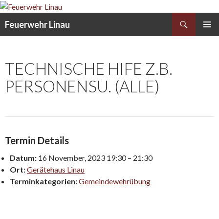
Search
Feuerwehr Linau
SKIP
PRIMAR
TO
MENU
CONTENT
TECHNISCHE HIFE Z.B.
PERSONENSU. (ALLE)
Termin Details
Datum:
16 November, 2023 19:30
–
21:30
Ort:
Gerätehaus Linau
Terminkategorien:
Gemeindewehrübung