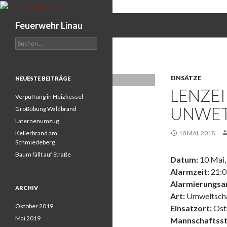
Search
Feuerwehr Linau
Suchen
nach:
EINSÄTZE
NEUESTE BEITRÄGE
LENZE
Verpuffung in Heizkessel
UNWET
Großübung Waldbrand
Laternenumzug
Kellerbrand am
10 MAI, 2018
Schmiedeberg
Baum fällt auf Straße
Datum:
10 Mai,
Alarmzeit:
21:0
Alarmierungsar
ARCHIV
Art:
Umweltsch
Oktober 2019
Einsatzort:
Ost
Mai 2019
Mannschaftsst