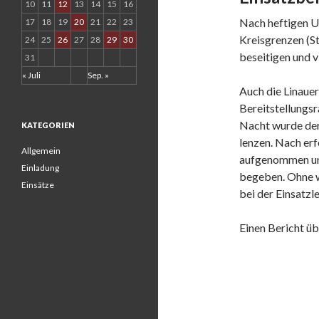
10
11
12
13
14
15
16
Nach heftigen U
17
18
19
20
21
22
23
Kreisgrenzen (S
24
25
26
27
28
29
30
beseitigen und v
31
« Juli
Sep. »
Auch die Linaue
Bereitstellungs
Nacht wurde der
KATEGORIEN
lenzen. Nach er
Allgemein
aufgenommen und
Einladung
begeben. Ohne w
Einsätze
bei der Einsatzl
Einen Bericht ü