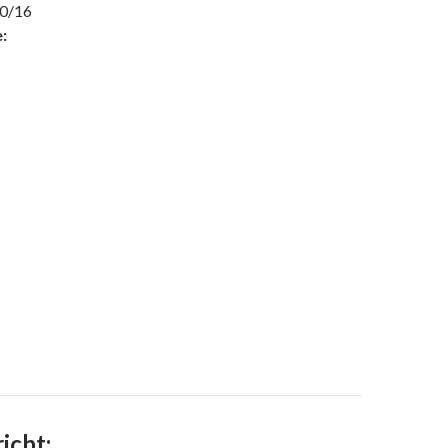
0/16
:
icht: