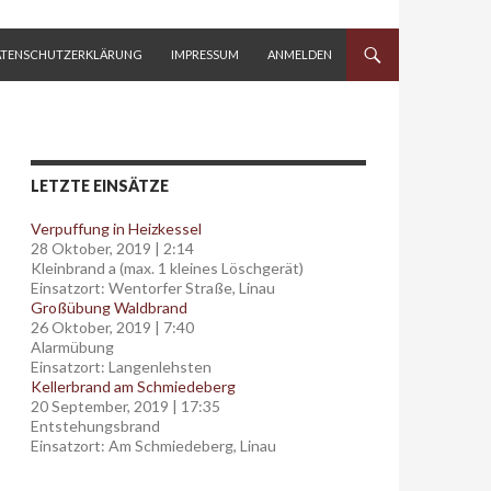
ATENSCHUTZERKLÄRUNG
IMPRESSUM
ANMELDEN
LETZTE EINSÄTZE
Verpuffung in Heizkessel
28 Oktober, 2019
|
2:14
Kleinbrand a (max. 1 kleines Löschgerät)
Einsatzort: Wentorfer Straße, Linau
Großübung Waldbrand
26 Oktober, 2019
|
7:40
Alarmübung
Einsatzort: Langenlehsten
Kellerbrand am Schmiedeberg
20 September, 2019
|
17:35
Entstehungsbrand
Einsatzort: Am Schmiedeberg, Linau