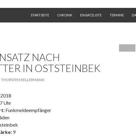
SKIP TO CONTENT
STARTSEITE
CHRONIK
EINSATZLISTE
TERMINE
D
INSATZ NACH
TER IN OSTSTEINBEK
THORSTEN KELLERMANN
 2018
7 Uhr
t:
Funkmeldeempfänger
äden
steinbek
ärke:
9