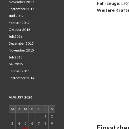
November 2017
Fahrzeuge:
LF2
September 2017
Weitere Kräfte
Juni 2017
Februar 2017
Oktober 2016
Juli 2016
Dezember 2015
November 2015
Juli 2015
Mai 2015
Februar 2015
September 2014
AUGUST 2026
M
D
M
D
F
S
S
1
2
3
4
5
6
7
8
9
Einsatzber