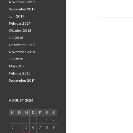
November 2017
September 2017
Juni 2017
Februar 2017
Oktober 2016
Juli 2016
Post
Dezember 2015
navigati
November 2015
Juli 2015
Mai 2015
Februar 2015
September 2014
AUGUST 2026
M
D
M
D
F
S
S
1
2
3
4
5
6
7
8
9