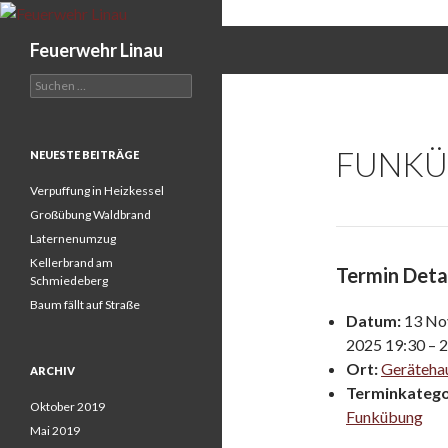
Search
Feuerwehr Linau
Suchen
nach:
FUNKÜ
NEUESTE BEITRÄGE
Verpuffung in Heizkessel
Großübung Waldbrand
Laternenumzug
Kellerbrand am
Termin Deta
Schmiedeberg
Baum fällt auf Straße
Datum:
13 No
2025 19:30
–
2
Ort:
Gerätehau
ARCHIV
Terminkatego
Oktober 2019
Funkübung
Mai 2019