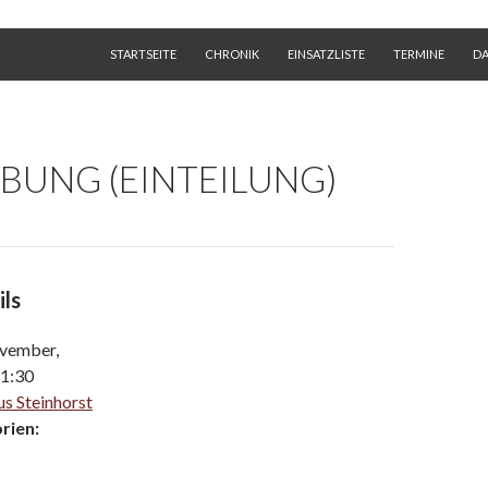
SKIP TO CONTENT
STARTSEITE
CHRONIK
EINSATZLISTE
TERMINE
D
BUNG (EINTEILUNG)
ils
vember,
1:30
s Steinhorst
rien: