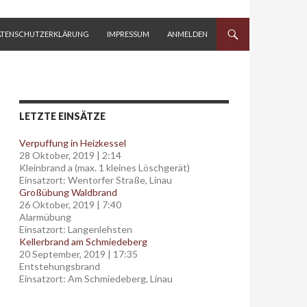
ATENSCHUTZERKLÄRUNG
IMPRESSUM
ANMELDEN
LETZTE EINSÄTZE
Verpuffung in Heizkessel
28 Oktober, 2019
|
2:14
Kleinbrand a (max. 1 kleines Löschgerät)
Einsatzort: Wentorfer Straße, Linau
Großübung Waldbrand
26 Oktober, 2019
|
7:40
Alarmübung
Einsatzort: Langenlehsten
Kellerbrand am Schmiedeberg
20 September, 2019
|
17:35
Entstehungsbrand
Einsatzort: Am Schmiedeberg, Linau