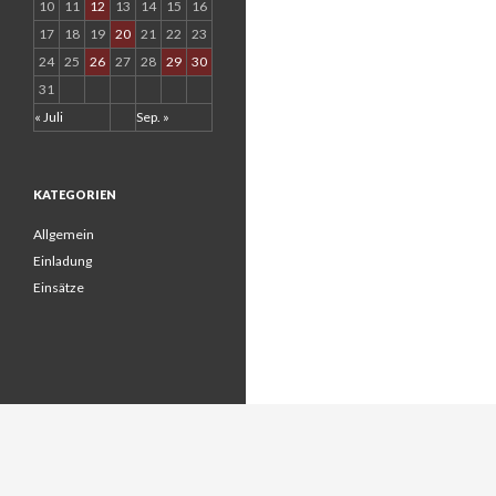
10
11
12
13
14
15
16
17
18
19
20
21
22
23
24
25
26
27
28
29
30
31
« Juli
Sep. »
KATEGORIEN
Allgemein
Einladung
Einsätze