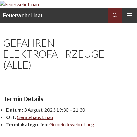
Search
Feuerwehr Linau
SKIP
PRIMAR
TO
MENU
CONTENT
GEFAHREN
ELEKTROFAHRZEUGE
(ALLE)
Termin Details
Datum:
3 August, 2023 19:30
–
21:30
Ort:
Gerätehaus Linau
Terminkategorien:
Gemeindewehrübung