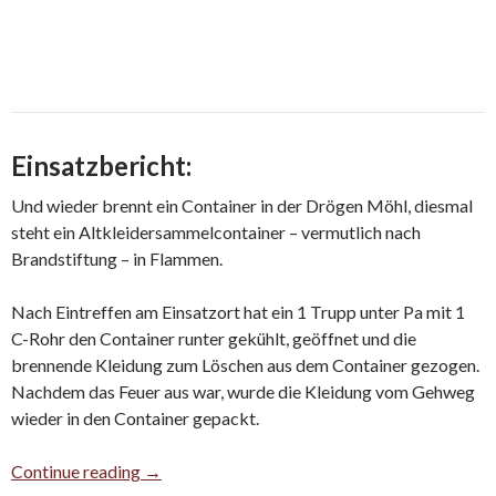
Einsatzbericht:
Und wieder brennt ein Container in der Drögen Möhl, diesmal
steht ein Altkleidersammelcontainer – vermutlich nach
Brandstiftung – in Flammen.
Nach Eintreffen am Einsatzort hat ein 1 Trupp unter Pa mit 1
C-Rohr den Container runter gekühlt, geöffnet und die
brennende Kleidung zum Löschen aus dem Container gezogen.
Nachdem das Feuer aus war, wurde die Kleidung vom Gehweg
wieder in den Container gepackt.
Bekleidungscontainer brennt
Continue reading
→