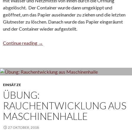
mit Wasser und Netzmittel von innen durch die Öffnung
abgelöscht. Der Container wurde dann umgekippt und
geöffnet, um das Papier auseinander zu ziehen und die letzten
Glutnester zu löschen. Danach wurde das Papier eingeräumt
und der Container wieder aufgestellt.
Altpapier Container brennt
Continue reading
→
EINSÄTZE
ÜBUNG:
RAUCHENTWICKLUNG AUS
MASCHINENHALLE
27 OKTOBER, 2018