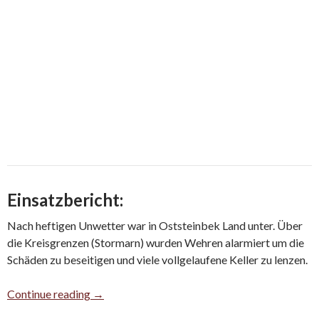
Einsatzbericht:
Nach heftigen Unwetter war in Oststeinbek Land unter. Über
die Kreisgrenzen (Stormarn) wurden Wehren alarmiert um die
Schäden zu beseitigen und viele vollgelaufene Keller zu lenzen.
Lenzeinsatz nach Unwetter in Oststeinbek
Continue reading
→