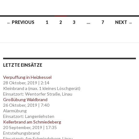
Posts
← PREVIOUS
1
2
3
…
7
NEXT →
navigation
LETZTE EINSÄTZE
Verpuffung in Heizkessel
28 Oktober, 2019
|
2:14
Kleinbrand a (max. 1 kleines Löschgerät)
Einsatzort: Wentorfer Straße, Linau
Großübung Waldbrand
26 Oktober, 2019
|
7:40
Alarmübung
Einsatzort: Langenlehsten
Kellerbrand am Schmiedeberg
20 September, 2019
|
17:35
Entstehungsbrand
Einsatzort: Am Schmiedeberg, Linau