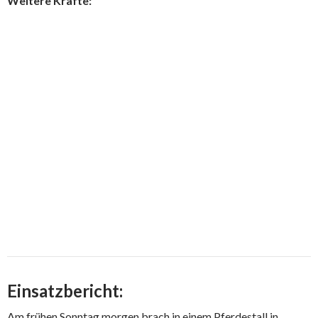
Weitere Kräfte:
Einsatzbericht:
Am frühen Sonntag morgen brach in einem Pferdestall in