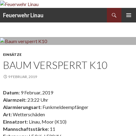
Search
Feuerwehr Linau
SKIP
PRIMAR
TO
MENU
CONTENT
EINSÄTZE
BAUM VERSPERRT K10
9 FEBRUAR, 2019
Datum:
9 Februar, 2019
Alarmzeit:
23:22 Uhr
Alarmierungsart:
Funkmeldeempfänger
Art:
Wetterschäden
Einsatzort:
Linau, Moor (K10)
Mannschaftsstärke:
11