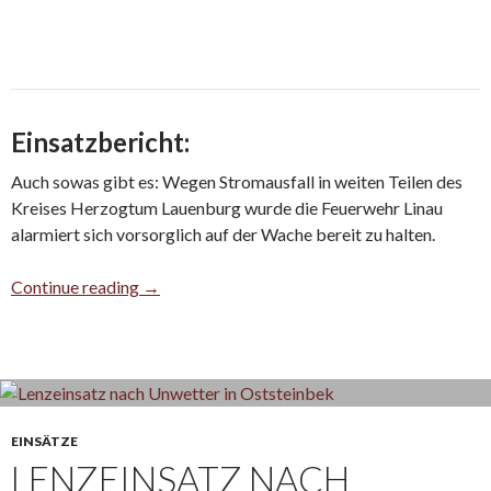
Einsatzbericht:
Auch sowas gibt es: Wegen Stromausfall in weiten Teilen des
Kreises Herzogtum Lauenburg wurde die Feuerwehr Linau
alarmiert sich vorsorglich auf der Wache bereit zu halten.
Wachbesetzung wegen Stromausfall
Continue reading
→
EINSÄTZE
LENZEINSATZ NACH